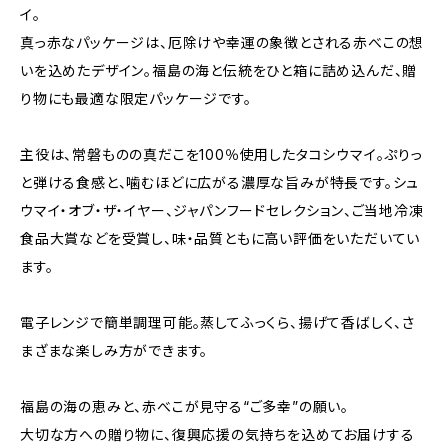
イ。
真っ赤なパッケージは、厄除けや幸運の象徴とされる赤べこの想
いを込めたデザイン。福島の海と伝統をひと箱に詰め込んだ、贈
り物にも最適な限定パッケージです。
主役は、常磐ものの真だこを100％使用したタコシウマイ。ぷりっ
と弾ける食感と、噛むほどに広がる濃厚な旨みが特長です。シュ
ウマイ・オブ・ザ・イヤー、ジャパンフードセレクション、ご当地冷凍
食品大賞などを受賞し、味・品質ともに高い評価をいただいてい
ます。
電子レンジで簡単調理可能。蒸してふっくら、揚げて香ばしく、さ
まざまな楽しみ方ができます。
福島の海の恵みと、赤べこが見守る“ご多幸”の願い。
大切な方への贈り物に、復興応援の気持ちを込めてお届けする