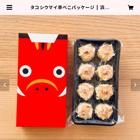
タコシウマイ赤べこパッケージ | 浜福
のタコシウマイ！