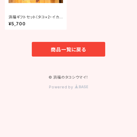
浜福ギフトセット（タコ×2・イカ×
2）
¥5,700
商品一覧に戻る
© 浜福のタコシウマイ！
Powered by