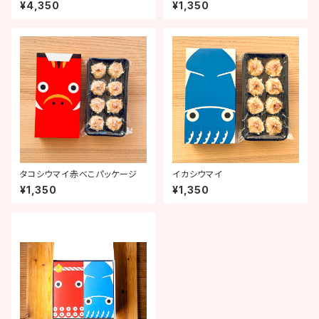
べこ）
¥4,350
¥1,350
タコシウマイ赤べこパッケージ
イカシウマイ
¥1,350
¥1,350