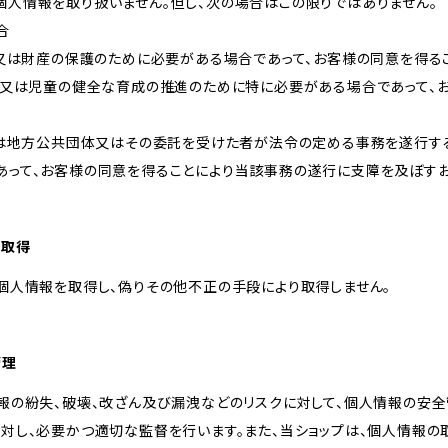
個人情報を取り扱いません。但し、次の場合はこの限りではありません。
合
体又は財産の保護のために必要がある場合であって、お客様の同意を得る
向上又は児童の健全な育成の推進のために特に必要がある場合であって、
しくは地方公共団体又はその委託を受けた者が法令の定める事務を遂行す
あって、お客様の同意を得ることにより当該事務の遂行に支障を及ぼす
な取得
個人情報を取得し、偽りその他不正の手段により取得しません。
管理
報の紛失、破壊、改ざん及び漏洩などのリスクに対して、個人情報の安全
に対し、必要かつ適切な監督を行います。また、当ショップは、個人情報