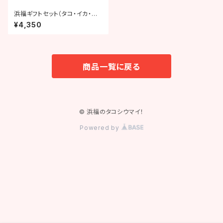
浜福ギフトセット（タコ・イカ・赤
べこ）
¥4,350
商品一覧に戻る
© 浜福のタコシウマイ！
Powered by