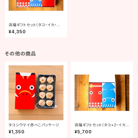
浜福ギフトセット（タコ・イカ・赤
べこ）
¥4,350
その他の商品
タコシウマイ赤べこパッケージ
浜福ギフトセット（タコ×2・イカ×
2）
¥1,350
¥5,700