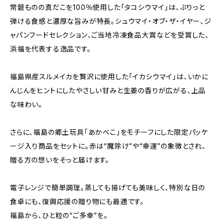
常磐ものの真だこを100％使用した「タコシウマイ」は、ぷりっと
弾ける食感と濃厚な旨みが特長。シュウマイ・オブ・ザ・イヤー、ジ
ャパンフードセレクション、ご当地冷凍食品大賞などを受賞した、
浜福を代表する逸品です。
福島県産スルメイカを贅沢に使用した「イカシウマイ」は、いかに
んじんをヒントにしたやさしい甘みと生姜の香りが広がる、上品
な味わい。
さらに、福島の郷土玩具「あかべこ」をモチーフにした限定パッケ
ージ入り商品をセットに。赤は“魔除け”や“幸運”の象徴とされ、
贈る方の想いをそっと届けます。
電子レンジで簡単調理。蒸しても揚げても美味しく、特別な日の
食卓にも、復興応援の贈り物にも最適です。
福島から、ひと粒の“ご多幸”を。